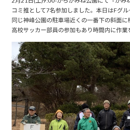
2月21日(土)9:00-からかみね公園にて『
コミ推として7名参加しました。本日はFグ
同じ神峰公園の駐車場近くの一番下の斜面に
高校サッカー部員の参加もあり時間内に作業