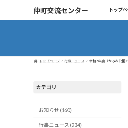
コ
ナ
仲町交流センター
トップペ
ン
ビ
テ
ゲ
ン
ー
ツ
シ
へ
ョ
ス
ン
キ
に
トップページ
行事ニュース
令和7年度『かみね公園
ッ
移
プ
動
カテゴリ
お知らせ (160)
行事ニュース (234)