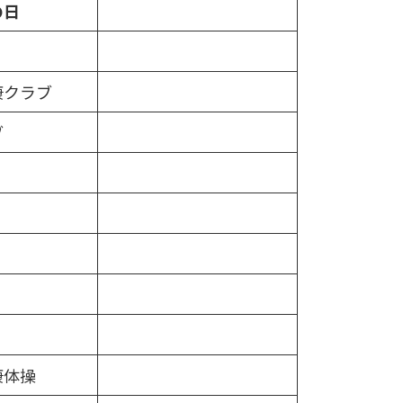
の日
康クラブ
ブ
康体操