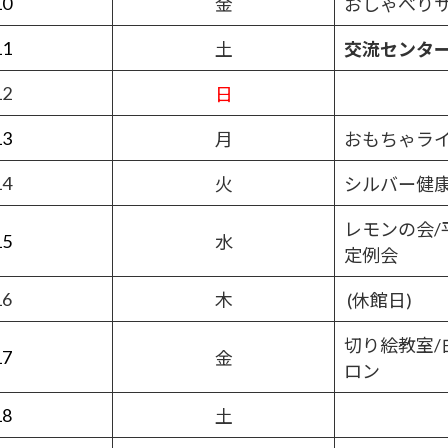
10
金
おしゃべり
11
土
交流センタ
12
日
13
月
おもちゃラ
14
火
シルバー健
レモンの会/
15
水
定例会
16
木
(休館日)
切り絵教室/
17
金
ロン
18
土