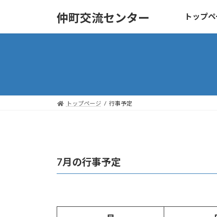
コ
ナ
仲町交流センター
トップペ
ン
ビ
テ
ゲ
ン
ー
ツ
シ
へ
ョ
ス
ン
キ
に
トップページ
行事予定
ッ
移
プ
動
7月の行事予定