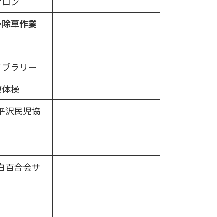
サロン
ー除草作業
イブラリー
康体操
平沢民児協
白百合会サ