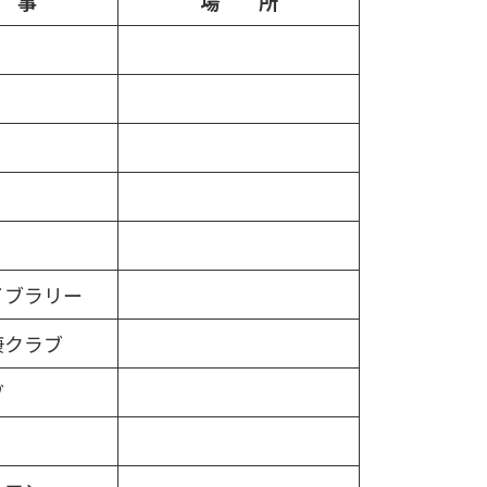
 事
場 所
イブラリー
康クラブ
ブ