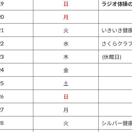
19
日
ラジオ体操
20
月
21
火
いきいき健
22
水
さくらクラ
23
木
(休館日)
24
金
25
土
26
日
27
月
28
火
シルバー健