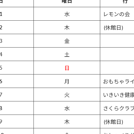
日
曜日
行
1
水
レモンの会
2
木
(休館日)
3
金
4
土
5
日
6
月
おもちゃラ
7
火
いきいき健
8
水
さくらクラ
9
木
(休館日)