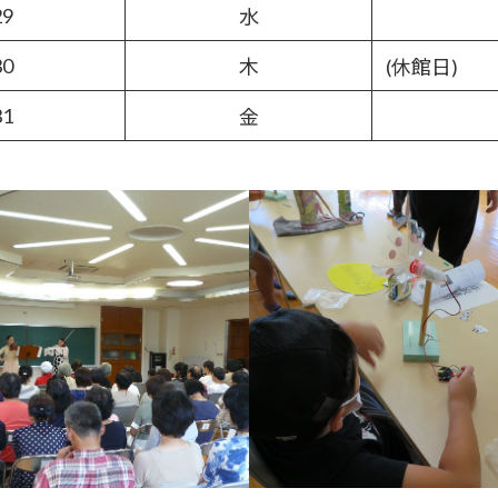
29
水
30
木
(休館日)
31
金