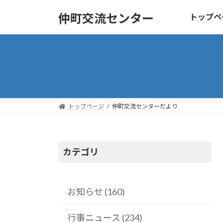
コ
ナ
仲町交流センター
トップペ
ン
ビ
テ
ゲ
ン
ー
ツ
シ
へ
ョ
ス
ン
キ
に
トップページ
仲町交流センターだより
ッ
移
プ
動
カテゴリ
お知らせ (160)
行事ニュース (234)