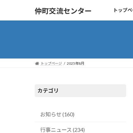
コ
ナ
仲町交流センター
トップペ
ン
ビ
テ
ゲ
ン
ー
ツ
シ
へ
ョ
ス
ン
キ
に
トップページ
2025年8月
ッ
移
プ
動
カテゴリ
お知らせ (160)
行事ニュース (234)