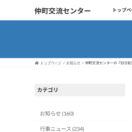
コ
ナ
仲町交流センター
トップペ
ン
ビ
テ
ゲ
ン
ー
ツ
シ
へ
ョ
ス
ン
キ
に
トップページ
お知らせ
仲町交流センターの『日立紅
ッ
移
プ
動
カテゴリ
お知らせ (160)
行事ニュース (234)