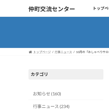
コ
ナ
仲町交流センター
トップペ
ン
ビ
テ
ゲ
ン
ー
ツ
シ
へ
ョ
ス
ン
キ
に
トップページ
行事ニュース
10月の『おしゃべりサ
ッ
移
プ
動
カテゴリ
お知らせ (160)
行事ニュース (234)