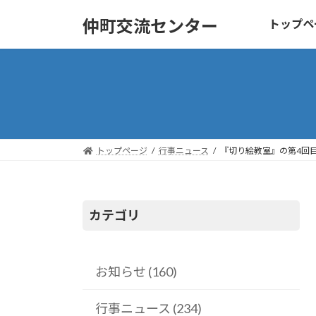
コ
ナ
仲町交流センター
トップペ
ン
ビ
テ
ゲ
ン
ー
ツ
シ
へ
ョ
ス
ン
キ
に
トップページ
行事ニュース
『切り絵教室』の第4回
ッ
移
プ
動
カテゴリ
お知らせ (160)
行事ニュース (234)