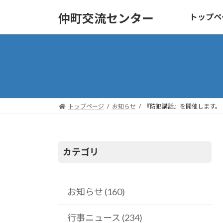
コ
ナ
仲町交流センター
トップペ
ン
ビ
テ
ゲ
ン
ー
ツ
シ
へ
ョ
ス
ン
キ
に
トップページ
お知らせ
『防犯講話』を開催します。
ッ
移
プ
動
カテゴリ
お知らせ (160)
行事ニュース (234)